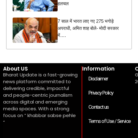
हलचल
7 साल में भारत लाए गए 275 भगोड़े
अपराधी, अमित शाह बोले- मोदी सरकार
में….
About US
Information
C
Bharat Update is a fast-growing
G
Disclaimer
news platform committed to
2
delivering credible, impactful
Privacy Policy
and people-centric journalism
across digital and emerging
Contact us
media spaces. With a strong
focus on ” khabbar sabse pehle
Terms of Use / Service
“