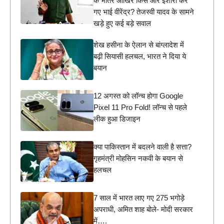
के भीतर आखिर किस ओर इशारा कर
गए भाई वीरेंद्र? तेजस्वी यादव के सामने
खड़े हुए कई बड़े सवाल
शेख हसीना के ऐलान से बांग्लादेश में
बढ़ी सियासी हलचल, भारत ने दिया ये
बयान
12 अगस्त को लॉन्च होगा Google
Pixel 11 Pro Fold! लॉन्च से पहले
लीक हुआ डिजाइन
क्या पाकिस्तान में बदलने वाली है सत्ता?
गृहमंत्री मोहसिन नकवी के बयान से
हलचल
7 साल में भारत लाए गए 275 भगोड़े
अपराधी, अमित शाह बोले- मोदी सरकार
में….