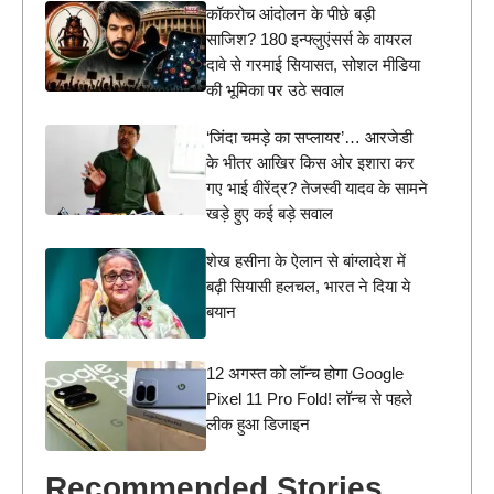
कॉकरोच आंदोलन के पीछे बड़ी
साजिश? 180 इन्फ्लुएंसर्स के वायरल
दावे से गरमाई सियासत, सोशल मीडिया
की भूमिका पर उठे सवाल
‘जिंदा चमड़े का सप्लायर’… आरजेडी
के भीतर आखिर किस ओर इशारा कर
गए भाई वीरेंद्र? तेजस्वी यादव के सामने
खड़े हुए कई बड़े सवाल
शेख हसीना के ऐलान से बांग्लादेश में
बढ़ी सियासी हलचल, भारत ने दिया ये
बयान
12 अगस्त को लॉन्च होगा Google
Pixel 11 Pro Fold! लॉन्च से पहले
लीक हुआ डिजाइन
Recommended Stories