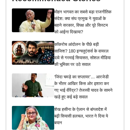
मोहन भागवत का सबसे बड़ा राजनीतिक
संदेश: क्या संघ प्रमुख ने युवाओं के
बहाने सरकार, विपक्ष और पूरे सिस्टम
को आईना दिखाया?
कॉकरोच आंदोलन के पीछे बड़ी
साजिश? 180 इन्फ्लुएंसर्स के वायरल
दावे से गरमाई सियासत, सोशल मीडिया
की भूमिका पर उठे सवाल
‘जिंदा चमड़े का सप्लायर’… आरजेडी
के भीतर आखिर किस ओर इशारा कर
गए भाई वीरेंद्र? तेजस्वी यादव के सामने
खड़े हुए कई बड़े सवाल
शेख हसीना के ऐलान से बांग्लादेश में
बढ़ी सियासी हलचल, भारत ने दिया ये
बयान