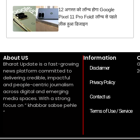
12 अगस्त को लॉन्च होगा Google
Pixel 11 Pro Fold! लॉन्च से पहले
लीक हुआ डिजाइन
About US
Information
C
Bharat Update is a fast-growing
G
Disclaimer
news platform committed to
2
delivering credible, impactful
Privacy Policy
and people-centric journalism
across digital and emerging
Contact us
media spaces. With a strong
focus on ” khabbar sabse pehle
Terms of Use / Service
“