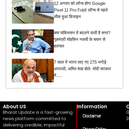
12 अगस्त को लॉन्च होगा Google
Pixel 11 Pro Fold! लॉन्च से पहले
लीक हुआ डिजाइन
क्या पाकिस्तान में बदलने वाली है सत्ता?
गृहमंत्री मोहसिन नकवी के बयान से
हलचल
7 साल में भारत लाए गए 275 भगोड़े
अपराधी, अमित शाह बोले- मोदी सरकार
में….
About US
Information
C
Bharat Update is a fast-growing
G
Disclaimer
news platform committed to
2
delivering credible, impactful
Privacy Policy