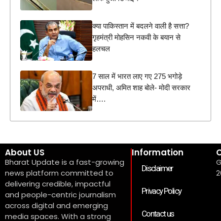
क्या पाकिस्तान में बदलने वाली है सत्ता?
गृहमंत्री मोहसिन नकवी के बयान से
हलचल
7 साल में भारत लाए गए 275 भगोड़े
अपराधी, अमित शाह बोले- मोदी सरकार
में….
About US
Information
C
Bharat Update is a fast-growing
G
Disclaimer
news platform committed to
2
delivering credible, impactful
Privacy Policy
and people-centric journalism
across digital and emerging
Contact us
media spaces. With a strong