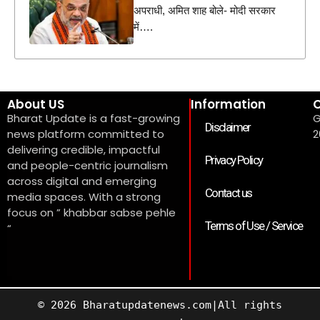
अपराधी, अमित शाह बोले- मोदी सरकार
में….
About US
Information
C
Bharat Update is a fast-growing
G
Disclaimer
news platform committed to
2
delivering credible, impactful
Privacy Policy
and people-centric journalism
across digital and emerging
Contact us
media spaces. With a strong
focus on ” khabbar sabse pehle
Terms of Use / Service
“
© 2026 Bharatupdatenews.com|All rights