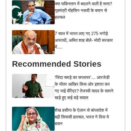
क्या पाकिस्तान में बदलने वाली है सत्ता?
गृहमंत्री मोहसिन नकवी के बयान से
हलचल
7 साल में भारत लाए गए 275 भगोड़े
अपराधी, अमित शाह बोले- मोदी सरकार
में….
Recommended Stories
‘जिंदा चमड़े का सप्लायर’… आरजेडी
के भीतर आखिर किस ओर इशारा कर
गए भाई वीरेंद्र? तेजस्वी यादव के सामने
खड़े हुए कई बड़े सवाल
शेख हसीना के ऐलान से बांग्लादेश में
बढ़ी सियासी हलचल, भारत ने दिया ये
बयान