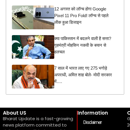
12 अगस्त को लॉन्च होगा Google
Pixel 11 Pro Fold! लॉन्च से पहले
लीक हुआ डिजाइन
क्या पाकिस्तान में बदलने वाली है सत्ता?
गृहमंत्री मोहसिन नकवी के बयान से
हलचल
7 साल में भारत लाए गए 275 भगोड़े
अपराधी, अमित शाह बोले- मोदी सरकार
में….
About US
Information
C
Bharat Update is a fast-growing
G
Disclaimer
news platform committed to
2