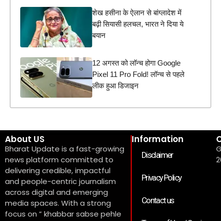
शेख हसीना के ऐलान से बांग्लादेश में
बढ़ी सियासी हलचल, भारत ने दिया ये
बयान
12 अगस्त को लॉन्च होगा Google
Pixel 11 Pro Fold! लॉन्च से पहले
लीक हुआ डिजाइन
About US
Information
C
Bharat Update is a fast-growing
G
Disclaimer
news platform committed to
2
delivering credible, impactful
Privacy Policy
and people-centric journalism
across digital and emerging
Contact us
media spaces. With a strong
focus on ” khabbar sabse pehle