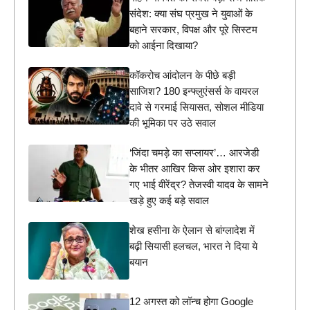
संदेश: क्या संघ प्रमुख ने युवाओं के
बहाने सरकार, विपक्ष और पूरे सिस्टम
को आईना दिखाया?
कॉकरोच आंदोलन के पीछे बड़ी
साजिश? 180 इन्फ्लुएंसर्स के वायरल
दावे से गरमाई सियासत, सोशल मीडिया
की भूमिका पर उठे सवाल
‘जिंदा चमड़े का सप्लायर’… आरजेडी
के भीतर आखिर किस ओर इशारा कर
गए भाई वीरेंद्र? तेजस्वी यादव के सामने
खड़े हुए कई बड़े सवाल
शेख हसीना के ऐलान से बांग्लादेश में
बढ़ी सियासी हलचल, भारत ने दिया ये
बयान
12 अगस्त को लॉन्च होगा Google