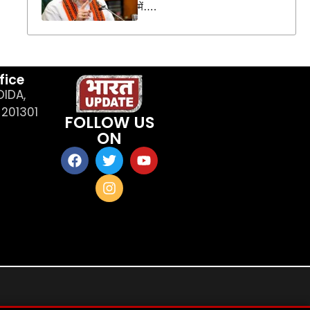
में….
fice
OIDA,
201301
FOLLOW US
ON