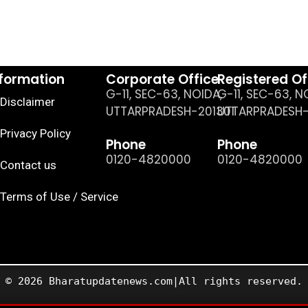
nformation
Corporate Office
Registered Of
G-11, SEC-63, NOIDA,
G-11, SEC-63, N
Disclaimer
UTTARPRADESH-201301
UTTARPRADESH-
Privacy Policy
Phone
Phone
0120-4820000
0120-4820000
Contact us
Terms of Use / Service
© 2026 Bharatupdatenews.com|All rights reserved.