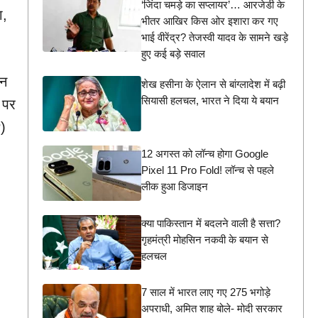
‘जिंदा चमड़े का सप्लायर’… आरजेडी के
ा,
भीतर आखिर किस ओर इशारा कर गए
भाई वीरेंद्र? तेजस्वी यादव के सामने खड़े
हुए कई बड़े सवाल
ीन
शेख हसीना के ऐलान से बांग्लादेश में बढ़ी
सियासी हलचल, भारत ने दिया ये बयान
 पर
P)
12 अगस्त को लॉन्च होगा Google
Pixel 11 Pro Fold! लॉन्च से पहले
लीक हुआ डिजाइन
क्या पाकिस्तान में बदलने वाली है सत्ता?
गृहमंत्री मोहसिन नकवी के बयान से
हलचल
7 साल में भारत लाए गए 275 भगोड़े
अपराधी, अमित शाह बोले- मोदी सरकार