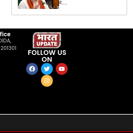
में….
fice
OIDA,
201301
FOLLOW US
ON