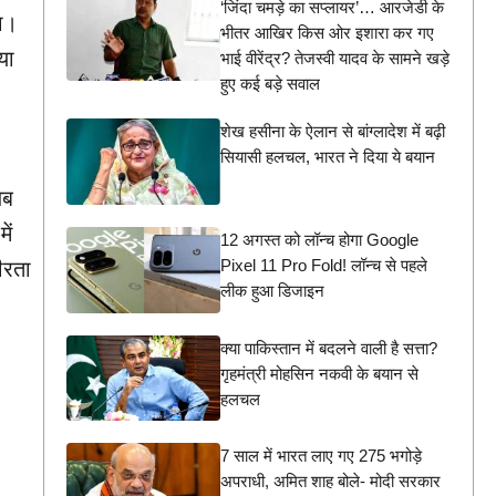
‘जिंदा चमड़े का सप्लायर’… आरजेडी के
या।
भीतर आखिर किस ओर इशारा कर गए
या
भाई वीरेंद्र? तेजस्वी यादव के सामने खड़े
हुए कई बड़े सवाल
शेख हसीना के ऐलान से बांग्लादेश में बढ़ी
सियासी हलचल, भारत ने दिया ये बयान
जब
ें
12 अगस्त को लॉन्च होगा Google
Pixel 11 Pro Fold! लॉन्च से पहले
ीरता
लीक हुआ डिजाइन
क्या पाकिस्तान में बदलने वाली है सत्ता?
गृहमंत्री मोहसिन नकवी के बयान से
हलचल
7 साल में भारत लाए गए 275 भगोड़े
अपराधी, अमित शाह बोले- मोदी सरकार