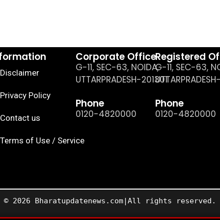
nformation
Corporate Office
Registered Of
G-11, SEC-63, NOIDA,
G-11, SEC-63, N
Disclaimer
UTTARPRADESH-201301
UTTARPRADESH-
Privacy Policy
Phone
Phone
0120-4820000
0120-4820000
Contact us
Terms of Use / Service
© 2026 Bharatupdatenews.com|All rights reserved.