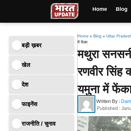
Home
Blog
Home
»
Blog
»
Uttar Prades
में फेंका
बड़ी ख़बर
मथुरा सनसनी
खेल
रणवीर सिंह क
देश
यमुना में फेंक
Written By :
Dami
फाइनेंस
Published :
Janu
राजनीति / चुनाव