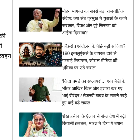
मोहन भागवत का सबसे बड़ा राजनीतिक
संदेश: क्या संघ प्रमुख ने युवाओं के बहाने
सरकार, विपक्ष और पूरे सिस्टम को
आईना दिखाया?
 की
सी
कॉकरोच आंदोलन के पीछे बड़ी साजिश?
180 इन्फ्लुएंसर्स के वायरल दावे से
रिवहन
गरमाई सियासत, सोशल मीडिया की
भूमिका पर उठे सवाल
‘जिंदा चमड़े का सप्लायर’… आरजेडी के
भीतर आखिर किस ओर इशारा कर गए
भाई वीरेंद्र? तेजस्वी यादव के सामने खड़े
हुए कई बड़े सवाल
शेख हसीना के ऐलान से बांग्लादेश में बढ़ी
सियासी हलचल, भारत ने दिया ये बयान