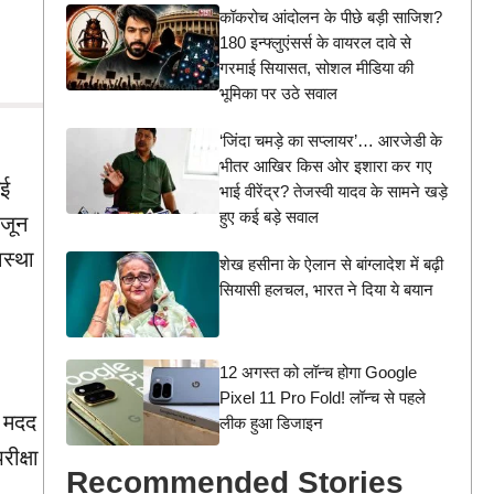
कॉकरोच आंदोलन के पीछे बड़ी साजिश?
180 इन्फ्लुएंसर्स के वायरल दावे से
गरमाई सियासत, सोशल मीडिया की
भूमिका पर उठे सवाल
‘जिंदा चमड़े का सप्लायर’… आरजेडी के
भीतर आखिर किस ओर इशारा कर गए
गई
भाई वीरेंद्र? तेजस्वी यादव के सामने खड़े
हुए कई बड़े सवाल
 जून
वस्था
शेख हसीना के ऐलान से बांग्लादेश में बढ़ी
सियासी हलचल, भारत ने दिया ये बयान
12 अगस्त को लॉन्च होगा Google
Pixel 11 Pro Fold! लॉन्च से पहले
ी मदद
लीक हुआ डिजाइन
ीक्षा
Recommended Stories