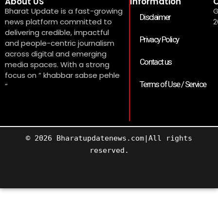
About US
Information
C
Bharat Update is a fast-growing
G
Disclaimer
news platform committed to
2
delivering credible, impactful
Privacy Policy
and people-centric journalism
across digital and emerging
Contact us
media spaces. With a strong
focus on ” khabbar sabse pehle
Terms of Use / Service
“
© 2026 Bharatupdatenews.com|All rights
reserved.