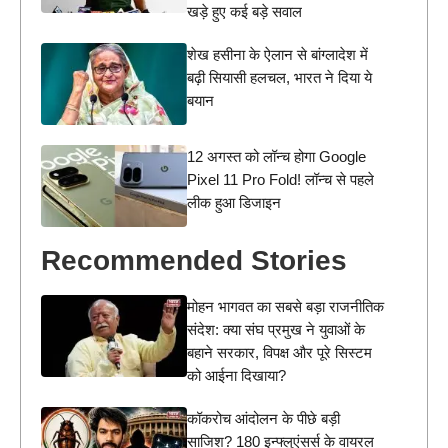
खड़े हुए कई बड़े सवाल
शेख हसीना के ऐलान से बांग्लादेश में
बढ़ी सियासी हलचल, भारत ने दिया ये
बयान
12 अगस्त को लॉन्च होगा Google
Pixel 11 Pro Fold! लॉन्च से पहले
लीक हुआ डिजाइन
Recommended Stories
मोहन भागवत का सबसे बड़ा राजनीतिक
संदेश: क्या संघ प्रमुख ने युवाओं के
बहाने सरकार, विपक्ष और पूरे सिस्टम
को आईना दिखाया?
कॉकरोच आंदोलन के पीछे बड़ी
साजिश? 180 इन्फ्लुएंसर्स के वायरल