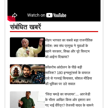
संबंधित खबरें
मोहन भागवत का सबसे बड़ा राजनीतिक
संदेश: क्या संघ प्रमुख ने युवाओं के
बहाने सरकार, विपक्ष और पूरे सिस्टम
को आईना दिखाया?
कॉकरोच आंदोलन के पीछे बड़ी
साजिश? 180 इन्फ्लुएंसर्स के वायरल
दावे से गरमाई सियासत, सोशल मीडिया
की भूमिका पर उठे सवाल
‘जिंदा चमड़े का सप्लायर’… आरजेडी
के भीतर आखिर किस ओर इशारा कर
गए भाई वीरेंद्र? तेजस्वी यादव के सामने