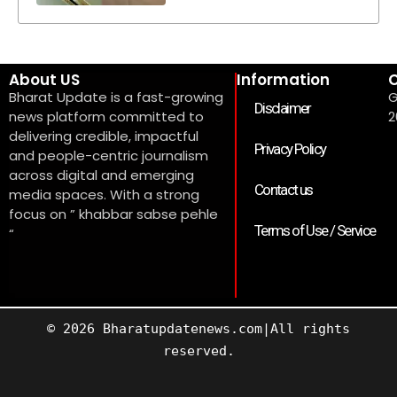
About US
Information
C
Bharat Update is a fast-growing
G
Disclaimer
news platform committed to
2
delivering credible, impactful
Privacy Policy
and people-centric journalism
across digital and emerging
Contact us
media spaces. With a strong
focus on ” khabbar sabse pehle
Terms of Use / Service
“
© 2026 Bharatupdatenews.com|All rights
reserved.