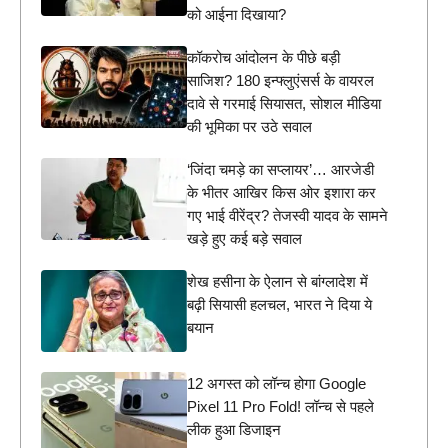
को आईना दिखाया?
कॉकरोच आंदोलन के पीछे बड़ी
साजिश? 180 इन्फ्लुएंसर्स के वायरल
दावे से गरमाई सियासत, सोशल मीडिया
की भूमिका पर उठे सवाल
‘जिंदा चमड़े का सप्लायर’… आरजेडी
के भीतर आखिर किस ओर इशारा कर
गए भाई वीरेंद्र? तेजस्वी यादव के सामने
खड़े हुए कई बड़े सवाल
शेख हसीना के ऐलान से बांग्लादेश में
बढ़ी सियासी हलचल, भारत ने दिया ये
बयान
12 अगस्त को लॉन्च होगा Google
Pixel 11 Pro Fold! लॉन्च से पहले
लीक हुआ डिजाइन