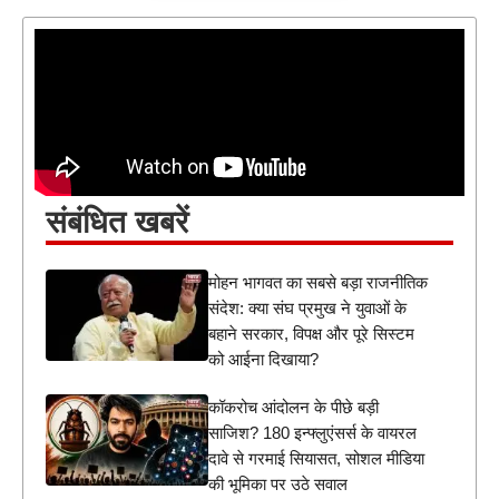
संबंधित खबरें
मोहन भागवत का सबसे बड़ा राजनीतिक
संदेश: क्या संघ प्रमुख ने युवाओं के
बहाने सरकार, विपक्ष और पूरे सिस्टम
को आईना दिखाया?
कॉकरोच आंदोलन के पीछे बड़ी
साजिश? 180 इन्फ्लुएंसर्स के वायरल
दावे से गरमाई सियासत, सोशल मीडिया
की भूमिका पर उठे सवाल