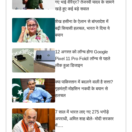
गए भाई वीरेंद्र? तेजस्वी यादव के सामने
खड़े हुए कई बड़े सवाल
शेख हसीना के ऐलान से बांग्लादेश में
बढ़ी सियासी हलचल, भारत ने दिया ये
बयान
12 अगस्त को लॉन्च होगा Google
Pixel 11 Pro Fold! लॉन्च से पहले
लीक हुआ डिजाइन
क्या पाकिस्तान में बदलने वाली है सत्ता?
गृहमंत्री मोहसिन नकवी के बयान से
हलचल
7 साल में भारत लाए गए 275 भगोड़े
अपराधी, अमित शाह बोले- मोदी सरकार
में….