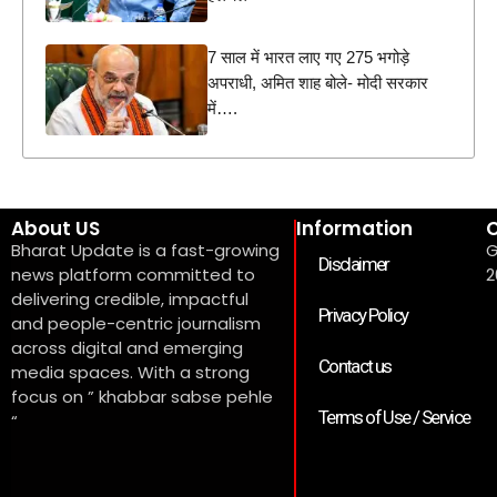
7 साल में भारत लाए गए 275 भगोड़े
अपराधी, अमित शाह बोले- मोदी सरकार
में….
About US
Information
C
Bharat Update is a fast-growing
G
Disclaimer
news platform committed to
2
delivering credible, impactful
Privacy Policy
and people-centric journalism
across digital and emerging
Contact us
media spaces. With a strong
focus on ” khabbar sabse pehle
Terms of Use / Service
“