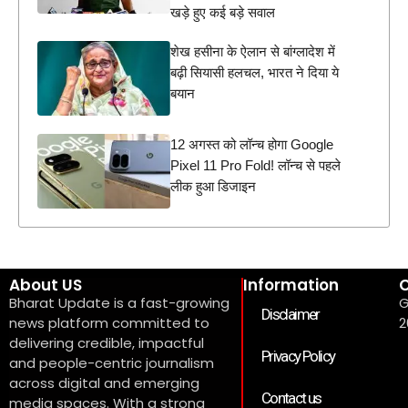
खड़े हुए कई बड़े सवाल
शेख हसीना के ऐलान से बांग्लादेश में
बढ़ी सियासी हलचल, भारत ने दिया ये
बयान
12 अगस्त को लॉन्च होगा Google
Pixel 11 Pro Fold! लॉन्च से पहले
लीक हुआ डिजाइन
About US
Information
C
Bharat Update is a fast-growing
G
Disclaimer
news platform committed to
2
delivering credible, impactful
Privacy Policy
and people-centric journalism
across digital and emerging
Contact us
media spaces. With a strong