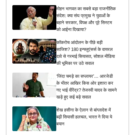
मोहन भागवत का सबसे बड़ा राजनीतिक
संदेश: क्या संघ प्रमुख ने युवाओं के
बहाने सरकार, विपक्ष और पूरे सिस्टम
को आईना दिखाया?
कॉकरोच आंदोलन के पीछे बड़ी
साजिश? 180 इन्फ्लुएंसर्स के वायरल
दावे से गरमाई सियासत, सोशल मीडिया
की भूमिका पर उठे सवाल
‘जिंदा चमड़े का सप्लायर’… आरजेडी
के भीतर आखिर किस ओर इशारा कर
गए भाई वीरेंद्र? तेजस्वी यादव के सामने
खड़े हुए कई बड़े सवाल
शेख हसीना के ऐलान से बांग्लादेश में
बढ़ी सियासी हलचल, भारत ने दिया ये
बयान