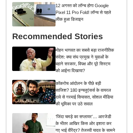
12 अगस्त को लॉन्च होगा Google
Pixel 11 Pro Fold! लॉन्च से पहले
लीक हुआ डिजाइन
Recommended Stories
मोहन भागवत का सबसे बड़ा राजनीतिक
संदेश: क्या संघ प्रमुख ने युवाओं के
बहाने सरकार, विपक्ष और पूरे सिस्टम
को आईना दिखाया?
कॉकरोच आंदोलन के पीछे बड़ी
साजिश? 180 इन्फ्लुएंसर्स के वायरल
दावे से गरमाई सियासत, सोशल मीडिया
की भूमिका पर उठे सवाल
‘जिंदा चमड़े का सप्लायर’… आरजेडी
के भीतर आखिर किस ओर इशारा कर
गए भाई वीरेंद्र? तेजस्वी यादव के सामने