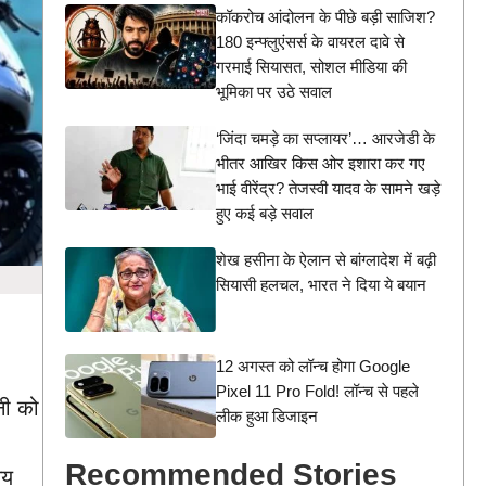
कॉकरोच आंदोलन के पीछे बड़ी साजिश?
180 इन्फ्लुएंसर्स के वायरल दावे से
गरमाई सियासत, सोशल मीडिया की
भूमिका पर उठे सवाल
‘जिंदा चमड़े का सप्लायर’… आरजेडी के
भीतर आखिर किस ओर इशारा कर गए
भाई वीरेंद्र? तेजस्वी यादव के सामने खड़े
हुए कई बड़े सवाल
शेख हसीना के ऐलान से बांग्लादेश में बढ़ी
सियासी हलचल, भारत ने दिया ये बयान
12 अगस्त को लॉन्च होगा Google
Pixel 11 Pro Fold! लॉन्च से पहले
नी को
लीक हुआ डिजाइन
Recommended Stories
तय