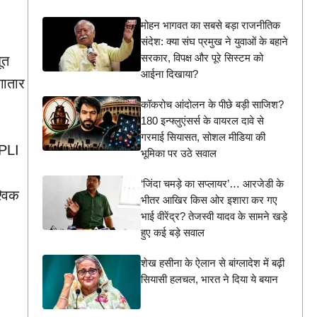
मोहन भागवत का सबसे बड़ा राजनीतिक
संदेश: क्या संघ प्रमुख ने युवाओं के बहाने
सरकार, विपक्ष और पूरे सिस्टम को
ूत
आईना दिखाया?
गातार
कॉकरोच आंदोलन के पीछे बड़ी साजिश?
180 इन्फ्लुएंसर्स के वायरल दावे से
गरमाई सियासत, सोशल मीडिया की
 PLI
भूमिका पर उठे सवाल
‘जिंदा चमड़े का सप्लायर’… आरजेडी के
्विक
भीतर आखिर किस ओर इशारा कर गए
भाई वीरेंद्र? तेजस्वी यादव के सामने खड़े
हुए कई बड़े सवाल
शेख हसीना के ऐलान से बांग्लादेश में बढ़ी
सियासी हलचल, भारत ने दिया ये बयान