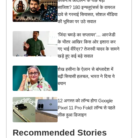
कॉकरोच आंदोलन के पीछे बड़ी
साजिश? 180 इन्फ्लुएंसर्स के वायरल
दावे से गरमाई सियासत, सोशल मीडिया
की भूमिका पर उठे सवाल
‘जिंदा चमड़े का सप्लायर’… आरजेडी
के भीतर आखिर किस ओर इशारा कर
गए भाई वीरेंद्र? तेजस्वी यादव के सामने
खड़े हुए कई बड़े सवाल
शेख हसीना के ऐलान से बांग्लादेश में
बढ़ी सियासी हलचल, भारत ने दिया ये
बयान
12 अगस्त को लॉन्च होगा Google
Pixel 11 Pro Fold! लॉन्च से पहले
लीक हुआ डिजाइन
Recommended Stories