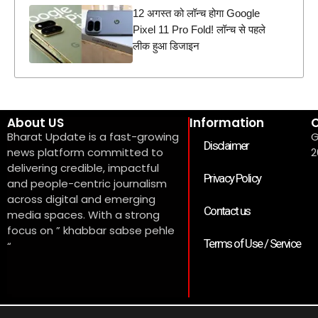
12 अगस्त को लॉन्च होगा Google
Pixel 11 Pro Fold! लॉन्च से पहले
लीक हुआ डिजाइन
About US
Information
C
Bharat Update is a fast-growing
G
Disclaimer
news platform committed to
2
delivering credible, impactful
Privacy Policy
and people-centric journalism
across digital and emerging
Contact us
media spaces. With a strong
focus on ” khabbar sabse pehle
Terms of Use / Service
“