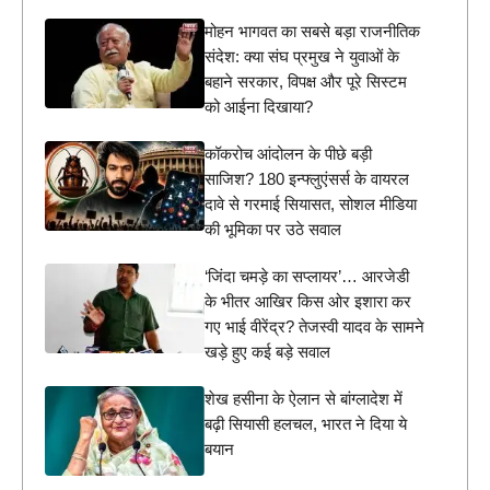
मोहन भागवत का सबसे बड़ा राजनीतिक
संदेश: क्या संघ प्रमुख ने युवाओं के
बहाने सरकार, विपक्ष और पूरे सिस्टम
को आईना दिखाया?
कॉकरोच आंदोलन के पीछे बड़ी
साजिश? 180 इन्फ्लुएंसर्स के वायरल
दावे से गरमाई सियासत, सोशल मीडिया
की भूमिका पर उठे सवाल
‘जिंदा चमड़े का सप्लायर’… आरजेडी
के भीतर आखिर किस ओर इशारा कर
गए भाई वीरेंद्र? तेजस्वी यादव के सामने
खड़े हुए कई बड़े सवाल
शेख हसीना के ऐलान से बांग्लादेश में
बढ़ी सियासी हलचल, भारत ने दिया ये
बयान