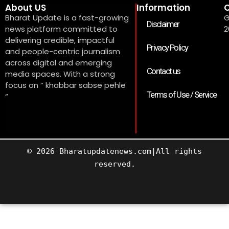
About US
Information
C
Bharat Update is a fast-growing
G
Disclaimer
news platform committed to
2
delivering credible, impactful
Privacy Policy
and people-centric journalism
across digital and emerging
Contact us
media spaces. With a strong
focus on ” khabbar sabse pehle
Terms of Use / Service
“
© 2026 Bharatupdatenews.com|All rights
reserved.