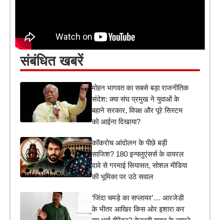
संबंधित खबरें
मोहन भागवत का सबसे बड़ा राजनीतिक
संदेश: क्या संघ प्रमुख ने युवाओं के
बहाने सरकार, विपक्ष और पूरे सिस्टम
को आईना दिखाया?
कॉकरोच आंदोलन के पीछे बड़ी
साजिश? 180 इन्फ्लुएंसर्स के वायरल
दावे से गरमाई सियासत, सोशल मीडिया
की भूमिका पर उठे सवाल
‘जिंदा चमड़े का सप्लायर’… आरजेडी
के भीतर आखिर किस ओर इशारा कर