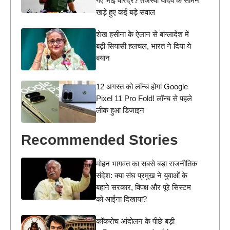
गए भाई वीरेंद्र? तेजस्वी यादव के सामने
खड़े हुए कई बड़े सवाल
शेख हसीना के ऐलान से बांग्लादेश में
बढ़ी सियासी हलचल, भारत ने दिया ये
बयान
12 अगस्त को लॉन्च होगा Google
Pixel 11 Pro Fold! लॉन्च से पहले
लीक हुआ डिजाइन
Recommended Stories
मोहन भागवत का सबसे बड़ा राजनीतिक
संदेश: क्या संघ प्रमुख ने युवाओं के
बहाने सरकार, विपक्ष और पूरे सिस्टम
को आईना दिखाया?
कॉकरोच आंदोलन के पीछे बड़ी