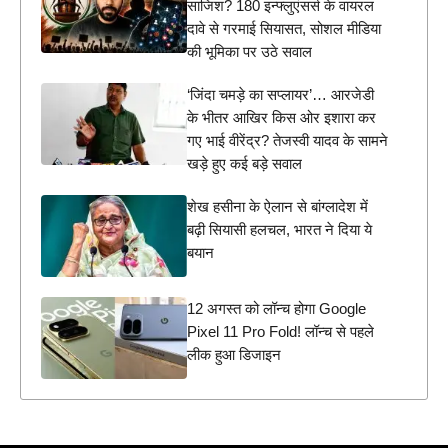
साजिश? 180 इन्फ्लुएंसर्स के वायरल
दावे से गरमाई सियासत, सोशल मीडिया
की भूमिका पर उठे सवाल
‘जिंदा चमड़े का सप्लायर’… आरजेडी
के भीतर आखिर किस ओर इशारा कर
गए भाई वीरेंद्र? तेजस्वी यादव के सामने
खड़े हुए कई बड़े सवाल
शेख हसीना के ऐलान से बांग्लादेश में
बढ़ी सियासी हलचल, भारत ने दिया ये
बयान
12 अगस्त को लॉन्च होगा Google
Pixel 11 Pro Fold! लॉन्च से पहले
लीक हुआ डिजाइन