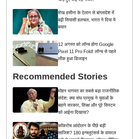
शेख हसीना के ऐलान से बांग्लादेश में
बढ़ी सियासी हलचल, भारत ने दिया ये
बयान
12 अगस्त को लॉन्च होगा Google
Pixel 11 Pro Fold! लॉन्च से पहले
लीक हुआ डिजाइन
Recommended Stories
मोहन भागवत का सबसे बड़ा राजनीतिक
संदेश: क्या संघ प्रमुख ने युवाओं के
बहाने सरकार, विपक्ष और पूरे सिस्टम
को आईना दिखाया?
कॉकरोच आंदोलन के पीछे बड़ी
साजिश? 180 इन्फ्लुएंसर्स के वायरल