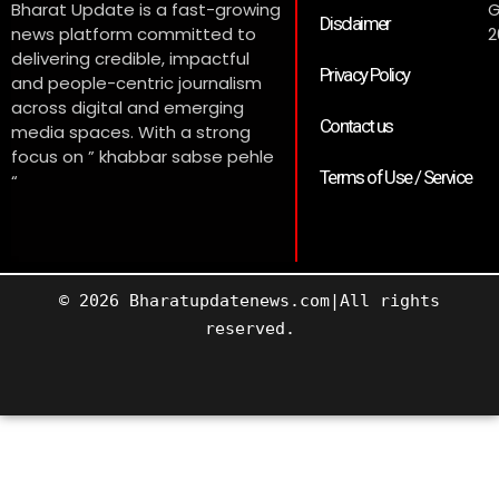
Bharat Update is a fast-growing
G
Disclaimer
news platform committed to
2
delivering credible, impactful
Privacy Policy
and people-centric journalism
across digital and emerging
Contact us
media spaces. With a strong
focus on ” khabbar sabse pehle
Terms of Use / Service
“
© 2026 Bharatupdatenews.com|All rights
reserved.