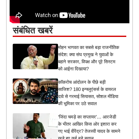
संबंधित खबरें
मोहन भागवत का सबसे बड़ा राजनीतिक
संदेश: क्या संघ प्रमुख ने युवाओं के
बहाने सरकार, विपक्ष और पूरे सिस्टम
को आईना दिखाया?
कॉकरोच आंदोलन के पीछे बड़ी
साजिश? 180 इन्फ्लुएंसर्स के वायरल
दावे से गरमाई सियासत, सोशल मीडिया
की भूमिका पर उठे सवाल
‘जिंदा चमड़े का सप्लायर’… आरजेडी
के भीतर आखिर किस ओर इशारा कर
गए भाई वीरेंद्र? तेजस्वी यादव के सामने
खड़े हुए कई बड़े सवाल