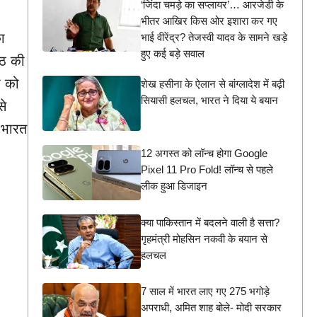
‘जिंदा चमड़े का सप्लायर’… आरजेडी के
भीतर आखिर किस ओर इशारा कर गए
ा
भाई वीरेंद्र? तेजस्वी यादव के सामने खड़े
हुए कई बड़े सवाल
ैठ की
ा को
शेख हसीना के ऐलान से बांग्लादेश में बढ़ी
सियासी हलचल, भारत ने दिया ये बयान
से
 भारत
12 अगस्त को लॉन्च होगा Google
Pixel 11 Pro Fold! लॉन्च से पहले
लीक हुआ डिजाइन
क्या पाकिस्तान में बदलने वाली है सत्ता?
गृहमंत्री मोहसिन नकवी के बयान से
हलचल
7 साल में भारत लाए गए 275 भगोड़े
अपराधी, अमित शाह बोले- मोदी सरकार