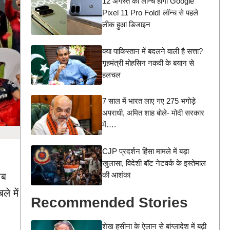
12 अगस्त को लॉन्च होगा Google
Pixel 11 Pro Fold! लॉन्च से पहले
लीक हुआ डिजाइन
क्या पाकिस्तान में बदलने वाली है सत्ता?
गृहमंत्री मोहसिन नकवी के बयान से
हलचल
7 साल में भारत लाए गए 275 भगोड़े
अपराधी, अमित शाह बोले- मोदी सरकार
में….
CJP प्रदर्शन हिंसा मामले में बड़ा
खुलासा, विदेशी बॉट नेटवर्क के इस्तेमाल
की आशंका
ाब
े में
Recommended Stories
शेख हसीना के ऐलान से बांग्लादेश में बढ़ी