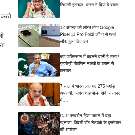
सियासी हलचल, भारत ने दिया ये बयान
न करते
12 अगस्त को लॉन्च होगा Google
Pixel 11 Pro Fold! लॉन्च से पहले
ली।
लीक हुआ डिजाइन
ता
क्या पाकिस्तान में बदलने वाली है सत्ता?
गृहमंत्री मोहसिन नकवी के बयान से
हलचल
7 साल में भारत लाए गए 275 भगोड़े
अपराधी, अमित शाह बोले- मोदी सरकार
में….
CJP प्रदर्शन हिंसा मामले में बड़ा
खुलासा, विदेशी बॉट नेटवर्क के इस्तेमाल
की आशंका