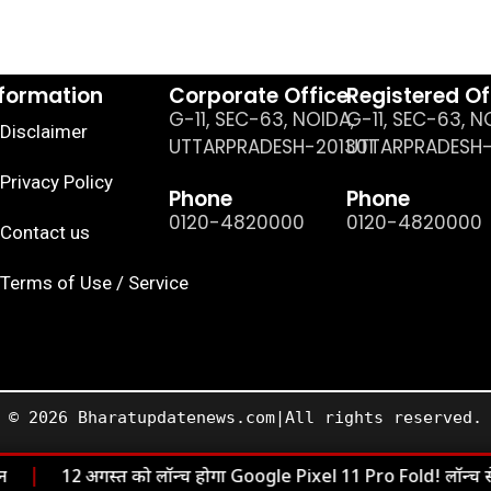
nformation
Corporate Office
Registered Of
G-11, SEC-63, NOIDA,
G-11, SEC-63, N
Disclaimer
UTTARPRADESH-201301
UTTARPRADESH-
Privacy Policy
Phone
Phone
0120-4820000
0120-4820000
Contact us
Terms of Use / Service
© 2026 Bharatupdatenews.com|All rights reserved.
|
12 अगस्त को लॉन्च होगा Google Pixel 11 Pro Fold! लॉन्च स