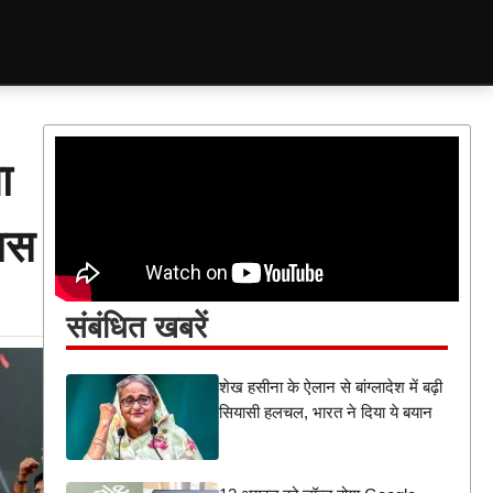
ा
हास
संबंधित खबरें
शेख हसीना के ऐलान से बांग्लादेश में बढ़ी
सियासी हलचल, भारत ने दिया ये बयान