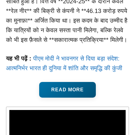
साबित हुआ है। वित्त वर्ष **2024-25** के दौरान केवल
**रेल नीर** की बिक्री से कंपनी ने **46.13 करोड़ रुपये
का मुनाफ़ा** अर्जित किया था। इस कदम के बाद उम्मीद है
कि यात्रियों को न केवल सस्ता पानी मिलेगा, बल्कि रेलवे
को भी इस फ़ैसले से **सकारात्मक प्रतिक्रिया** मिलेगी।
यह भी पढ़ें :
पीएम मोदी ने भावनगर से दिया बड़ा संदेश:
आत्मनिर्भर भारत ही दुनिया में शांति और समृद्धि की कुंजी
READ MORE