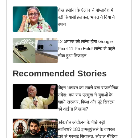
शेख हसीना के ऐलान से बांग्लादेश में
बढ़ी सियासी हलचल, भारत ने दिया ये
बयान
12 अगस्त को लॉन्च होगा Google
Pixel 11 Pro Fold! लॉन्च से पहले
लीक हुआ डिजाइन
Recommended Stories
मोहन भागवत का सबसे बड़ा राजनीतिक
संदेश: क्या संघ प्रमुख ने युवाओं के
बहाने सरकार, विपक्ष और पूरे सिस्टम
को आईना दिखाया?
कॉकरोच आंदोलन के पीछे बड़ी
साजिश? 180 इन्फ्लुएंसर्स के वायरल
दावे से गरमाई सियासत, सोशल मीडिया