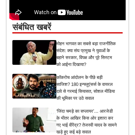
संबंधित खबरें
मोहन भागवत का सबसे बड़ा राजनीतिक
संदेश: क्या संघ प्रमुख ने युवाओं के
बहाने सरकार, विपक्ष और पूरे सिस्टम
को आईना दिखाया?
कॉकरोच आंदोलन के पीछे बड़ी
साजिश? 180 इन्फ्लुएंसर्स के वायरल
दावे से गरमाई सियासत, सोशल मीडिया
की भूमिका पर उठे सवाल
‘जिंदा चमड़े का सप्लायर’… आरजेडी
के भीतर आखिर किस ओर इशारा कर
गए भाई वीरेंद्र? तेजस्वी यादव के सामने
खड़े हुए कई बड़े सवाल