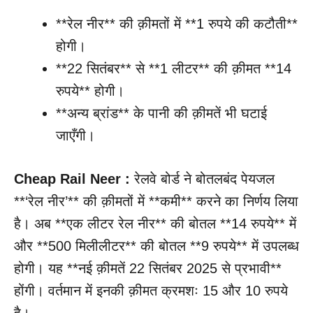
**रेल नीर** की क़ीमतों में **1 रुपये की कटौती**
होगी।
**22 सितंबर** से **1 लीटर** की क़ीमत **14
रुपये** होगी।
**अन्य ब्रांड** के पानी की क़ीमतें भी घटाई
जाएँगी।
Cheap Rail Neer :
रेलवे बोर्ड ने बोतलबंद पेयजल
**‘रेल नीर’** की क़ीमतों में **कमी** करने का निर्णय लिया
है। अब **एक लीटर रेल नीर** की बोतल **14 रुपये** में
और **500 मिलीलीटर** की बोतल **9 रुपये** में उपलब्ध
होगी। यह **नई क़ीमतें 22 सितंबर 2025 से प्रभावी**
होंगी। वर्तमान में इनकी क़ीमत क्रमशः 15 और 10 रुपये
है।