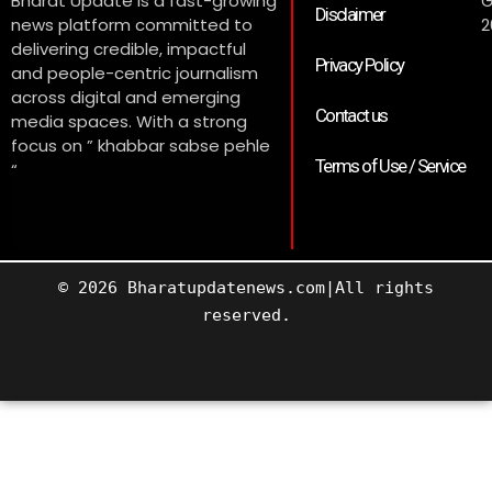
Bharat Update is a fast-growing
G
Disclaimer
news platform committed to
2
delivering credible, impactful
Privacy Policy
and people-centric journalism
across digital and emerging
Contact us
media spaces. With a strong
focus on ” khabbar sabse pehle
Terms of Use / Service
“
© 2026 Bharatupdatenews.com|All rights
reserved.