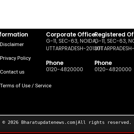
nformation
Corporate Office
Registered Of
G-11, SEC-63, NOIDA,
G-11, SEC-63, N
Disclaimer
UTTARPRADESH-201301
UTTARPRADESH-
Privacy Policy
Phone
Phone
0120-4820000
0120-4820000
Contact us
Terms of Use / Service
© 2026 Bharatupdatenews.com|All rights reserved.