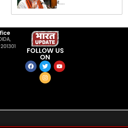
में….
fice
OIDA,
201301
FOLLOW US
ON