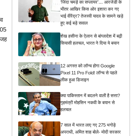
‘जिंदा चमड़े का सप्लायर’… आरजेडी के
भीतर आखिर किस ओर इशारा कर गए
भाई वीरेंद्र? तेजस्वी यादव के सामने खड़े
ाव
हुए कई बड़े सवाल
.05
शेख हसीना के ऐलान से बांग्लादेश में बढ़ी
 वजह
सियासी हलचल, भारत ने दिया ये बयान
12 अगस्त को लॉन्च होगा Google
Pixel 11 Pro Fold! लॉन्च से पहले
लीक हुआ डिजाइन
क्या पाकिस्तान में बदलने वाली है सत्ता?
गृहमंत्री मोहसिन नकवी के बयान से
हलचल
7 साल में भारत लाए गए 275 भगोड़े
अपराधी, अमित शाह बोले- मोदी सरकार