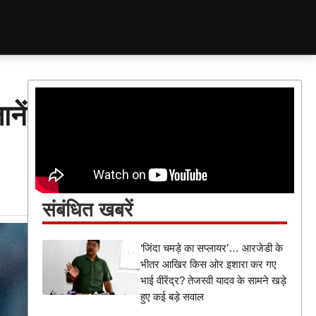
नें
संबंधित खबरें
‘जिंदा चमड़े का सप्लायर’… आरजेडी के
भीतर आखिर किस ओर इशारा कर गए
भाई वीरेंद्र? तेजस्वी यादव के सामने खड़े
हुए कई बड़े सवाल