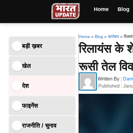
Home
Blog
Home
»
Blog
»
कारोबार
»
रिलायं
रिलायंस के शे
बड़ी ख़बर
रूसी तेल विव
खेल
Written By :
Dami
देश
Published :
Janu
फाइनेंस
राजनीति / चुनाव