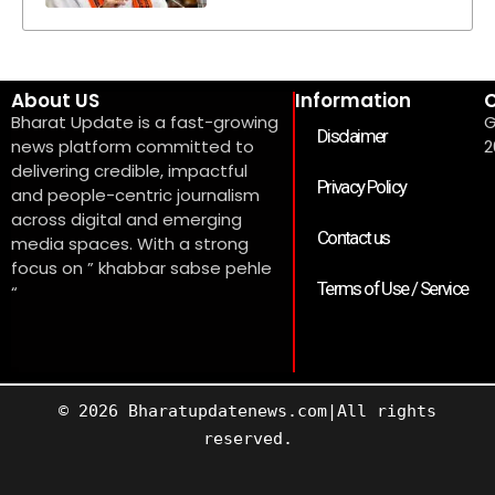
About US
Information
C
Bharat Update is a fast-growing
G
Disclaimer
news platform committed to
2
delivering credible, impactful
Privacy Policy
and people-centric journalism
across digital and emerging
Contact us
media spaces. With a strong
focus on ” khabbar sabse pehle
Terms of Use / Service
“
© 2026 Bharatupdatenews.com|All rights
reserved.