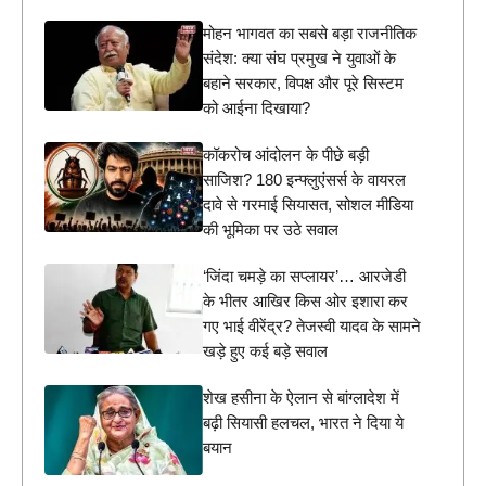
मोहन भागवत का सबसे बड़ा राजनीतिक
संदेश: क्या संघ प्रमुख ने युवाओं के
बहाने सरकार, विपक्ष और पूरे सिस्टम
को आईना दिखाया?
कॉकरोच आंदोलन के पीछे बड़ी
साजिश? 180 इन्फ्लुएंसर्स के वायरल
दावे से गरमाई सियासत, सोशल मीडिया
की भूमिका पर उठे सवाल
‘जिंदा चमड़े का सप्लायर’… आरजेडी
के भीतर आखिर किस ओर इशारा कर
गए भाई वीरेंद्र? तेजस्वी यादव के सामने
खड़े हुए कई बड़े सवाल
शेख हसीना के ऐलान से बांग्लादेश में
बढ़ी सियासी हलचल, भारत ने दिया ये
बयान