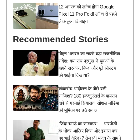
12 अगस्त को लॉन्च होगा Google
Pixel 11 Pro Fold! लॉन्च से पहले
लीक हुआ डिजाइन
Recommended Stories
मोहन भागवत का सबसे बड़ा राजनीतिक
संदेश: क्या संघ प्रमुख ने युवाओं के
बहाने सरकार, विपक्ष और पूरे सिस्टम
को आईना दिखाया?
कॉकरोच आंदोलन के पीछे बड़ी
साजिश? 180 इन्फ्लुएंसर्स के वायरल
दावे से गरमाई सियासत, सोशल मीडिया
की भूमिका पर उठे सवाल
‘जिंदा चमड़े का सप्लायर’… आरजेडी
के भीतर आखिर किस ओर इशारा कर
गए भाई वीरेंद्र? तेजस्वी यादव के सामने