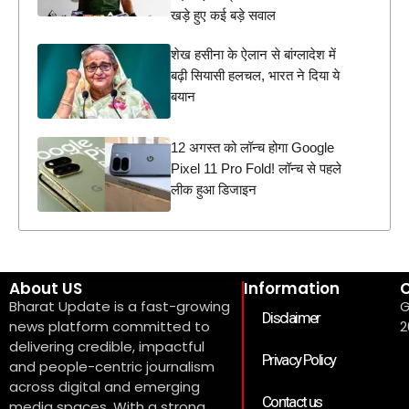
खड़े हुए कई बड़े सवाल
शेख हसीना के ऐलान से बांग्लादेश में
बढ़ी सियासी हलचल, भारत ने दिया ये
बयान
12 अगस्त को लॉन्च होगा Google
Pixel 11 Pro Fold! लॉन्च से पहले
लीक हुआ डिजाइन
About US
Information
C
Bharat Update is a fast-growing
G
Disclaimer
news platform committed to
2
delivering credible, impactful
Privacy Policy
and people-centric journalism
across digital and emerging
Contact us
media spaces. With a strong