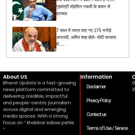
गृहमंत्री मोहसिन नकवी के बयान से
हलचल
7 साल में भारत लाए गए 275 भगोड़े
अपराधी, अमित शाह बोले- मोदी सरकार
में….
About US
Information
C
Bharat Update is a fast-growing
G
Disclaimer
news platform committed to
2
delivering credible, impactful
Privacy Policy
and people-centric journalism
across digital and emerging
Contact us
media spaces. With a strong
focus on ” khabbar sabse pehle
Terms of Use / Service
“