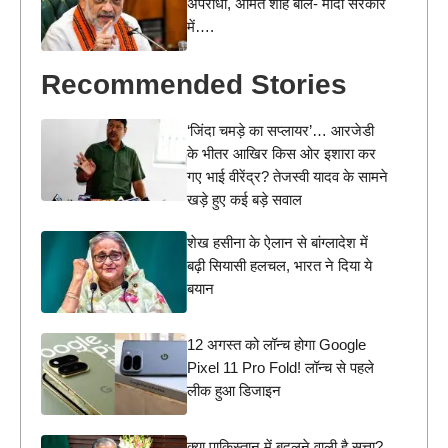
अपराधी, अमित शाह बोले- मोदी सरकार
में….
Recommended Stories
‘जिंदा चमड़े का सप्लायर’… आरजेडी
के भीतर आखिर किस ओर इशारा कर
गए भाई वीरेंद्र? तेजस्वी यादव के सामने
खड़े हुए कई बड़े सवाल
शेख हसीना के ऐलान से बांग्लादेश में
बढ़ी सियासी हलचल, भारत ने दिया ये
बयान
12 अगस्त को लॉन्च होगा Google
Pixel 11 Pro Fold! लॉन्च से पहले
लीक हुआ डिजाइन
क्या पाकिस्तान में बदलने वाली है सत्ता?