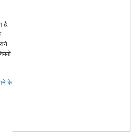
 है,
े
ाने
ियमों
ाने के