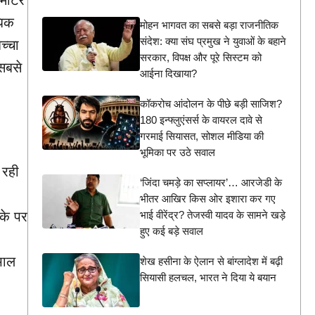
ोमीटर
धिक
मोहन भागवत का सबसे बड़ा राजनीतिक
संदेश: क्या संघ प्रमुख ने युवाओं के बहाने
च्चा
सरकार, विपक्ष और पूरे सिस्टम को
 सबसे
आईना दिखाया?
कॉकरोच आंदोलन के पीछे बड़ी साजिश?
180 इन्फ्लुएंसर्स के वायरल दावे से
गरमाई सियासत, सोशल मीडिया की
भूमिका पर उठे सवाल
 रही
‘जिंदा चमड़े का सप्लायर’… आरजेडी के
भीतर आखिर किस ओर इशारा कर गए
भाई वीरेंद्र? तेजस्वी यादव के सामने खड़े
के पर
हुए कई बड़े सवाल
भाल
शेख हसीना के ऐलान से बांग्लादेश में बढ़ी
सियासी हलचल, भारत ने दिया ये बयान