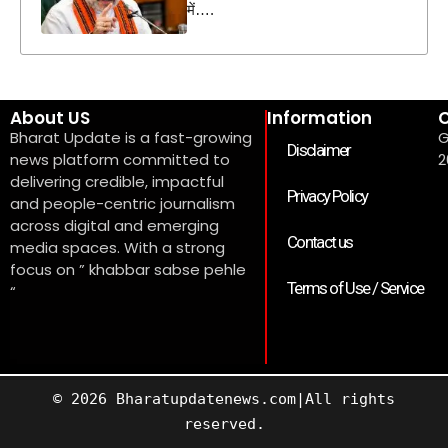
में….
About US
Information
C
Bharat Update is a fast-growing
G
Disclaimer
news platform committed to
2
delivering credible, impactful
Privacy Policy
and people-centric journalism
across digital and emerging
Contact us
media spaces. With a strong
focus on ” khabbar sabse pehle
Terms of Use / Service
“
© 2026 Bharatupdatenews.com|All rights
reserved.