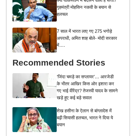
क्या पाकिस्तान में बदलने वाली है सत्ता?
गृहमंत्री मोहसिन नकवी के बयान से
हलचल
7 साल में भारत लाए गए 275 भगोड़े
अपराधी, अमित शाह बोले- मोदी सरकार
में….
Recommended Stories
‘जिंदा चमड़े का सप्लायर’… आरजेडी
के भीतर आखिर किस ओर इशारा कर
गए भाई वीरेंद्र? तेजस्वी यादव के सामने
खड़े हुए कई बड़े सवाल
शेख हसीना के ऐलान से बांग्लादेश में
बढ़ी सियासी हलचल, भारत ने दिया ये
बयान