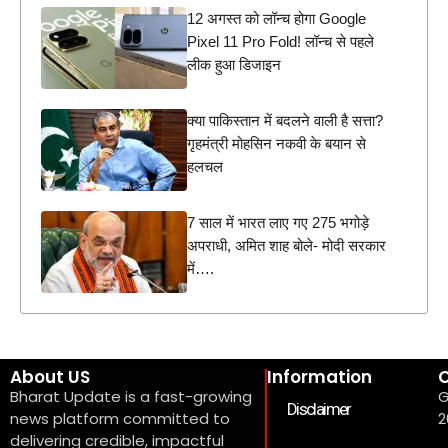
12 अगस्त को लॉन्च होगा Google
Pixel 11 Pro Fold! लॉन्च से पहले
लीक हुआ डिजाइन
क्या पाकिस्तान में बदलने वाली है सत्ता?
गृहमंत्री मोहसिन नकवी के बयान से
हलचल
7 साल में भारत लाए गए 275 भगोड़े
अपराधी, अमित शाह बोले- मोदी सरकार
में….
About US
Information
C
Bharat Update is a fast-growing
G
Disclaimer
news platform committed to
2
delivering credible, impactful