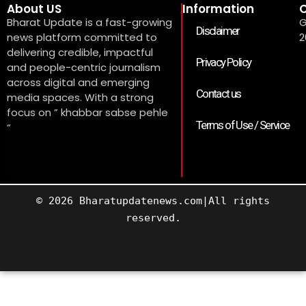
About US
Information
C
Bharat Update is a fast-growing
G
Disclaimer
news platform committed to
2
delivering credible, impactful
Privacy Policy
and people-centric journalism
across digital and emerging
Contact us
media spaces. With a strong
focus on ” khabbar sabse pehle
Terms of Use / Service
“
© 2026 Bharatupdatenews.com|All rights
reserved.