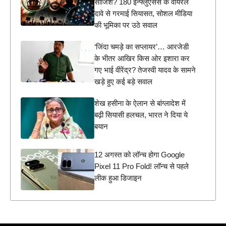
साजिश? 180 इन्फ्लुएंसर्स के वायरल
दावे से गरमाई सियासत, सोशल मीडिया
की भूमिका पर उठे सवाल
‘जिंदा चमड़े का सप्लायर’… आरजेडी
के भीतर आखिर किस ओर इशारा कर
गए भाई वीरेंद्र? तेजस्वी यादव के सामने
खड़े हुए कई बड़े सवाल
शेख हसीना के ऐलान से बांग्लादेश में
बढ़ी सियासी हलचल, भारत ने दिया ये
बयान
12 अगस्त को लॉन्च होगा Google
Pixel 11 Pro Fold! लॉन्च से पहले
लीक हुआ डिजाइन