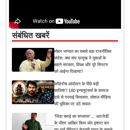
संबंधित खबरें
मोहन भागवत का सबसे बड़ा राजनीतिक
संदेश: क्या संघ प्रमुख ने युवाओं के
बहाने सरकार, विपक्ष और पूरे सिस्टम
को आईना दिखाया?
कॉकरोच आंदोलन के पीछे बड़ी
साजिश? 180 इन्फ्लुएंसर्स के वायरल
दावे से गरमाई सियासत, सोशल मीडिया
की भूमिका पर उठे सवाल
‘जिंदा चमड़े का सप्लायर’… आरजेडी
के भीतर आखिर किस ओर इशारा कर
गए भाई वीरेंद्र? तेजस्वी यादव के सामने