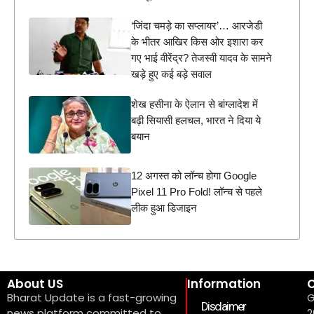
‘जिंदा चमड़े का सप्लायर’… आरजेडी
के भीतर आखिर किस ओर इशारा कर
गए भाई वीरेंद्र? तेजस्वी यादव के सामने
खड़े हुए कई बड़े सवाल
शेख हसीना के ऐलान से बांग्लादेश में
बढ़ी सियासी हलचल, भारत ने दिया ये
बयान
12 अगस्त को लॉन्च होगा Google
Pixel 11 Pro Fold! लॉन्च से पहले
लीक हुआ डिजाइन
About US
Information
C
Bharat Update is a fast-growing
G
Disclaimer
news platform committed to
2