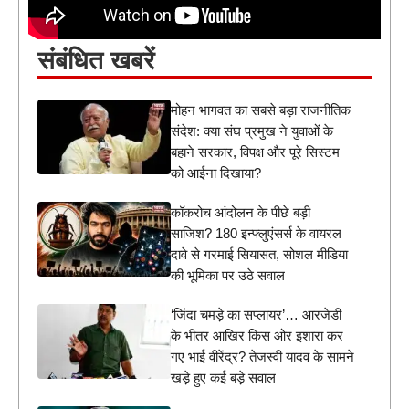
संबंधित खबरें
मोहन भागवत का सबसे बड़ा राजनीतिक
संदेश: क्या संघ प्रमुख ने युवाओं के
बहाने सरकार, विपक्ष और पूरे सिस्टम
को आईना दिखाया?
कॉकरोच आंदोलन के पीछे बड़ी
साजिश? 180 इन्फ्लुएंसर्स के वायरल
दावे से गरमाई सियासत, सोशल मीडिया
की भूमिका पर उठे सवाल
‘जिंदा चमड़े का सप्लायर’… आरजेडी
के भीतर आखिर किस ओर इशारा कर
गए भाई वीरेंद्र? तेजस्वी यादव के सामने
खड़े हुए कई बड़े सवाल