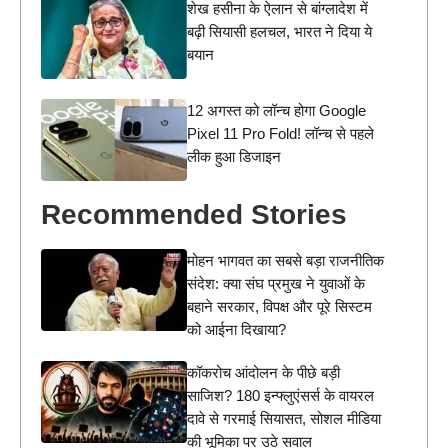
शेख हसीना के ऐलान से बांग्लादेश में
बढ़ी सियासी हलचल, भारत ने दिया ये
बयान
12 अगस्त को लॉन्च होगा Google
Pixel 11 Pro Fold! लॉन्च से पहले
लीक हुआ डिजाइन
Recommended Stories
मोहन भागवत का सबसे बड़ा राजनीतिक
संदेश: क्या संघ प्रमुख ने युवाओं के
बहाने सरकार, विपक्ष और पूरे सिस्टम
को आईना दिखाया?
कॉकरोच आंदोलन के पीछे बड़ी
साजिश? 180 इन्फ्लुएंसर्स के वायरल
दावे से गरमाई सियासत, सोशल मीडिया
की भूमिका पर उठे सवाल