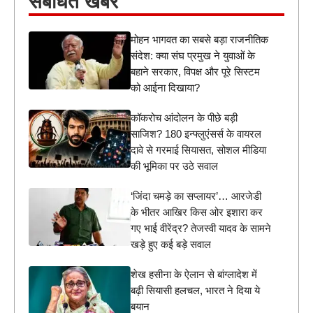
संबंधित खबरें
मोहन भागवत का सबसे बड़ा राजनीतिक
संदेश: क्या संघ प्रमुख ने युवाओं के
बहाने सरकार, विपक्ष और पूरे सिस्टम
को आईना दिखाया?
कॉकरोच आंदोलन के पीछे बड़ी
साजिश? 180 इन्फ्लुएंसर्स के वायरल
दावे से गरमाई सियासत, सोशल मीडिया
की भूमिका पर उठे सवाल
‘जिंदा चमड़े का सप्लायर’… आरजेडी
के भीतर आखिर किस ओर इशारा कर
गए भाई वीरेंद्र? तेजस्वी यादव के सामने
खड़े हुए कई बड़े सवाल
शेख हसीना के ऐलान से बांग्लादेश में
बढ़ी सियासी हलचल, भारत ने दिया ये
बयान