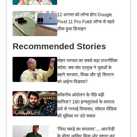
12 अगस्त को लॉन्च होगा Google
Pixel 11 Pro Fold! लॉन्च से पहले
लीक हुआ डिजाइन
Recommended Stories
मोहन भागवत का सबसे बड़ा राजनीतिक
संदेश: क्या संघ प्रमुख ने युवाओं के
बहाने सरकार, विपक्ष और पूरे सिस्टम
को आईना दिखाया?
कॉकरोच आंदोलन के पीछे बड़ी
साजिश? 180 इन्फ्लुएंसर्स के वायरल
दावे से गरमाई सियासत, सोशल मीडिया
की भूमिका पर उठे सवाल
‘जिंदा चमड़े का सप्लायर’… आरजेडी
के भीतर आखिर किस ओर इशारा कर