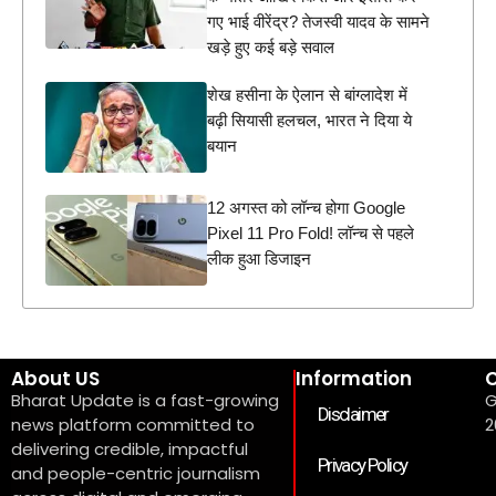
गए भाई वीरेंद्र? तेजस्वी यादव के सामने
खड़े हुए कई बड़े सवाल
शेख हसीना के ऐलान से बांग्लादेश में
बढ़ी सियासी हलचल, भारत ने दिया ये
बयान
12 अगस्त को लॉन्च होगा Google
Pixel 11 Pro Fold! लॉन्च से पहले
लीक हुआ डिजाइन
About US
Information
C
Bharat Update is a fast-growing
G
Disclaimer
news platform committed to
2
delivering credible, impactful
Privacy Policy
and people-centric journalism