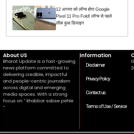
12 अगस्त को लॉन्च होगा Google
Pixel 11 Pro Fold! लॉन्च से पहले
लीक हुआ डिजाइन
About US
Information
C
Bharat Update is a fast-growing
G
Disclaimer
news platform committed to
2
delivering credible, impactful
Privacy Policy
and people-centric journalism
across digital and emerging
Contact us
media spaces. With a strong
focus on ” khabbar sabse pehle
Terms of Use / Service
“