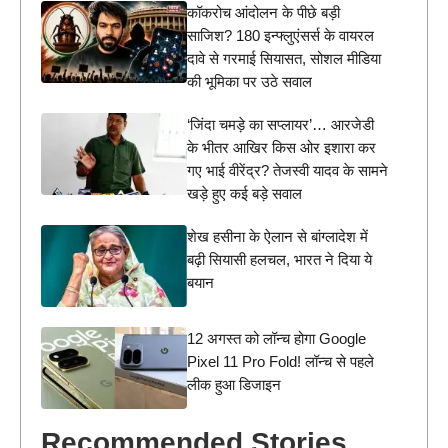
कॉकरोच आंदोलन के पीछे बड़ी
साजिश? 180 इन्फ्लुएंसर्स के वायरल
दावे से गरमाई सियासत, सोशल मीडिया
की भूमिका पर उठे सवाल
‘जिंदा चमड़े का सप्लायर’… आरजेडी
के भीतर आखिर किस ओर इशारा कर
गए भाई वीरेंद्र? तेजस्वी यादव के सामने
खड़े हुए कई बड़े सवाल
शेख हसीना के ऐलान से बांग्लादेश में
बढ़ी सियासी हलचल, भारत ने दिया ये
बयान
12 अगस्त को लॉन्च होगा Google
Pixel 11 Pro Fold! लॉन्च से पहले
लीक हुआ डिजाइन
Recommended Stories