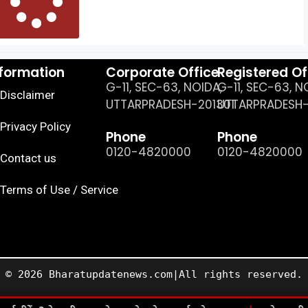
nformation
Corporate Office
Registered Of
G-11, SEC-63, NOIDA,
G-11, SEC-63, N
Disclaimer
UTTARPRADESH-201301
UTTARPRADESH-
Privacy Policy
Phone
Phone
0120-4820000
0120-4820000
Contact us
Terms of Use / Service
© 2026 Bharatupdatenews.com|All rights reserved.