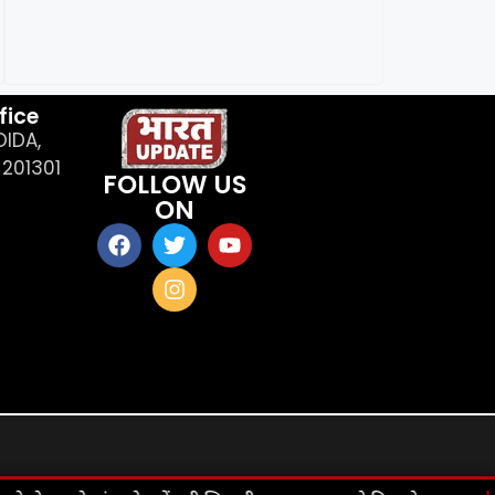
fice
OIDA,
201301
FOLLOW US
ON