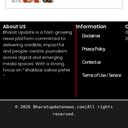
About US
Information
C
Bharat Update is a fast-growing
G
Disclaimer
news platform committed to
2
delivering credible, impactful
Privacy Policy
and people-centric journalism
across digital and emerging
Contact us
media spaces. With a strong
focus on ” khabbar sabse pehle
Terms of Use / Service
“
© 2026 Bharatupdatenews.com|All rights
reserved.