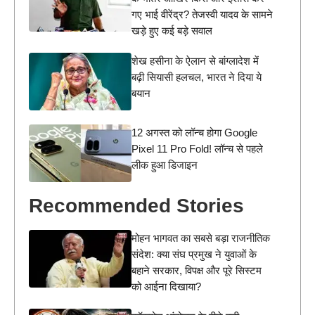
गए भाई वीरेंद्र? तेजस्वी यादव के सामने
खड़े हुए कई बड़े सवाल
शेख हसीना के ऐलान से बांग्लादेश में
बढ़ी सियासी हलचल, भारत ने दिया ये
बयान
12 अगस्त को लॉन्च होगा Google
Pixel 11 Pro Fold! लॉन्च से पहले
लीक हुआ डिजाइन
Recommended Stories
मोहन भागवत का सबसे बड़ा राजनीतिक
संदेश: क्या संघ प्रमुख ने युवाओं के
बहाने सरकार, विपक्ष और पूरे सिस्टम
को आईना दिखाया?