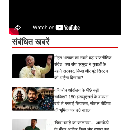
संबंधित खबरें
मोहन भागवत का सबसे बड़ा राजनीतिक
संदेश: क्या संघ प्रमुख ने युवाओं के
बहाने सरकार, विपक्ष और पूरे सिस्टम
को आईना दिखाया?
कॉकरोच आंदोलन के पीछे बड़ी
साजिश? 180 इन्फ्लुएंसर्स के वायरल
दावे से गरमाई सियासत, सोशल मीडिया
की भूमिका पर उठे सवाल
‘जिंदा चमड़े का सप्लायर’… आरजेडी
के भीतर आखिर किस ओर इशारा कर