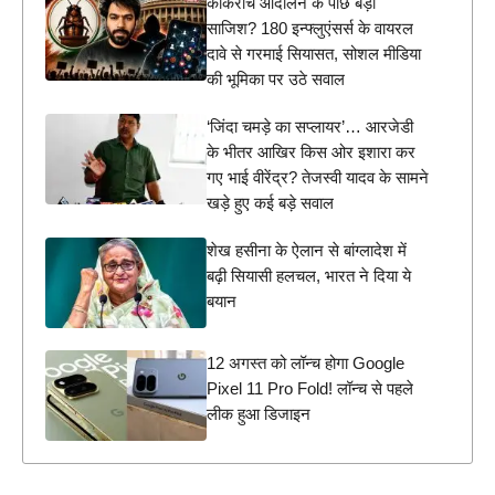
कॉकरोच आंदोलन के पीछे बड़ी
साजिश? 180 इन्फ्लुएंसर्स के वायरल
दावे से गरमाई सियासत, सोशल मीडिया
की भूमिका पर उठे सवाल
‘जिंदा चमड़े का सप्लायर’… आरजेडी
के भीतर आखिर किस ओर इशारा कर
गए भाई वीरेंद्र? तेजस्वी यादव के सामने
खड़े हुए कई बड़े सवाल
शेख हसीना के ऐलान से बांग्लादेश में
बढ़ी सियासी हलचल, भारत ने दिया ये
बयान
12 अगस्त को लॉन्च होगा Google
Pixel 11 Pro Fold! लॉन्च से पहले
लीक हुआ डिजाइन