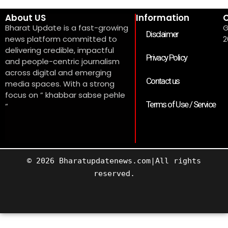
About US
Information
C
Bharat Update is a fast-growing
G
Disclaimer
news platform committed to
2
delivering credible, impactful
Privacy Policy
and people-centric journalism
across digital and emerging
Contact us
media spaces. With a strong
focus on ” khabbar sabse pehle
Terms of Use / Service
“
© 2026 Bharatupdatenews.com|All rights
reserved.