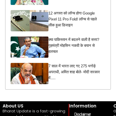
12 अगस्त को लॉन्च होगा Google
Pixel 11 Pro Fold! लॉन्च से पहले
लीक हुआ डिजाइन
क्या पाकिस्तान में बदलने वाली है सत्ता?
गृहमंत्री मोहसिन नकवी के बयान से
हलचल
7 साल में भारत लाए गए 275 भगोड़े
अपराधी, अमित शाह बोले- मोदी सरकार
में….
About US
Information
C
Bharat Update is a fast-growing
G
Disclaimer