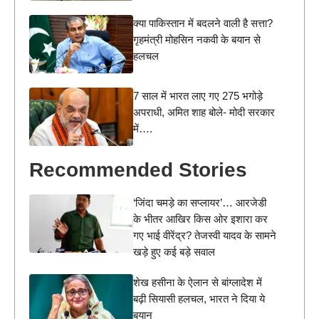
क्या पाकिस्तान में बदलने वाली है सत्ता?
गृहमंत्री मोहसिन नकवी के बयान से
हलचल
7 साल में भारत लाए गए 275 भगोड़े
अपराधी, अमित शाह बोले- मोदी सरकार
में….
Recommended Stories
‘जिंदा चमड़े का सप्लायर’… आरजेडी
के भीतर आखिर किस ओर इशारा कर
गए भाई वीरेंद्र? तेजस्वी यादव के सामने
खड़े हुए कई बड़े सवाल
शेख हसीना के ऐलान से बांग्लादेश में
बढ़ी सियासी हलचल, भारत ने दिया ये
बयान