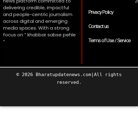
news platform committed to
2
delivering credible, impactful
Privacy Policy
and people-centric journalism
across digital and emerging
Contact us
media spaces. With a strong
focus on ” khabbar sabse pehle
Terms of Use / Service
“
© 2026 Bharatupdatenews.com|All rights
reserved.