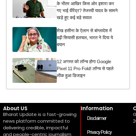
के भीतर आखिर किस ओर इशारा कर
गए भाई वीरेंद्र? तेजस्वी यादव के सामने
खड़े हुए कई बड़े सवाल
शेख हसीना के ऐलान से बांग्लादेश में
बढ़ी सियासी हलचल, भारत ने दिया ये
बयान
12 अगस्त को लॉन्च होगा Google
Pixel 11 Pro Fold! लॉन्च से पहले
लीक हुआ डिजाइन
About US
Information
C
Bharat Update is a fast-growing
G
Disclaimer
news platform committed to
2
delivering credible, impactful
Privacy Policy
and people-centric journalism