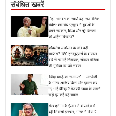
संबंधित खबरें
मोहन भागवत का सबसे बड़ा राजनीतिक
संदेश: क्या संघ प्रमुख ने युवाओं के
बहाने सरकार, विपक्ष और पूरे सिस्टम
को आईना दिखाया?
कॉकरोच आंदोलन के पीछे बड़ी
साजिश? 180 इन्फ्लुएंसर्स के वायरल
दावे से गरमाई सियासत, सोशल मीडिया
की भूमिका पर उठे सवाल
‘जिंदा चमड़े का सप्लायर’… आरजेडी
के भीतर आखिर किस ओर इशारा कर
गए भाई वीरेंद्र? तेजस्वी यादव के सामने
खड़े हुए कई बड़े सवाल
शेख हसीना के ऐलान से बांग्लादेश में
बढ़ी सियासी हलचल, भारत ने दिया ये