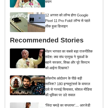
बयान
12 अगस्त को लॉन्च होगा Google
Pixel 11 Pro Fold! लॉन्च से पहले
लीक हुआ डिजाइन
Recommended Stories
मोहन भागवत का सबसे बड़ा राजनीतिक
संदेश: क्या संघ प्रमुख ने युवाओं के
बहाने सरकार, विपक्ष और पूरे सिस्टम
को आईना दिखाया?
कॉकरोच आंदोलन के पीछे बड़ी
साजिश? 180 इन्फ्लुएंसर्स के वायरल
दावे से गरमाई सियासत, सोशल मीडिया
की भूमिका पर उठे सवाल
‘जिंदा चमड़े का सप्लायर’… आरजेडी