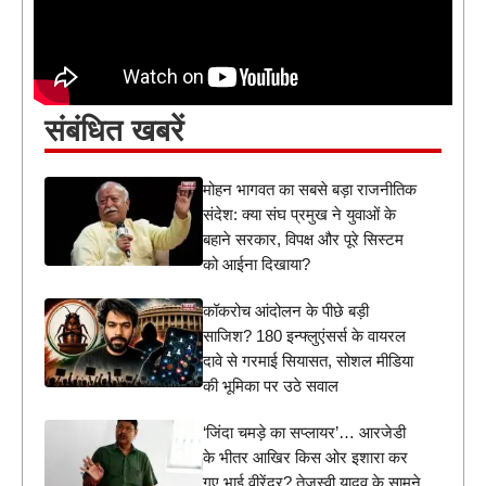
संबंधित खबरें
मोहन भागवत का सबसे बड़ा राजनीतिक
संदेश: क्या संघ प्रमुख ने युवाओं के
बहाने सरकार, विपक्ष और पूरे सिस्टम
को आईना दिखाया?
कॉकरोच आंदोलन के पीछे बड़ी
साजिश? 180 इन्फ्लुएंसर्स के वायरल
दावे से गरमाई सियासत, सोशल मीडिया
की भूमिका पर उठे सवाल
‘जिंदा चमड़े का सप्लायर’… आरजेडी
के भीतर आखिर किस ओर इशारा कर
गए भाई वीरेंद्र? तेजस्वी यादव के सामने