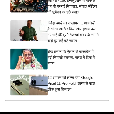
साजिश? 180 इन्फ्लुएंसर्स के वायरल
दावे से गरमाई सियासत, सोशल मीडिया
की भूमिका पर उठे सवाल
‘जिंदा चमड़े का सप्लायर’… आरजेडी
के भीतर आखिर किस ओर इशारा कर
गए भाई वीरेंद्र? तेजस्वी यादव के सामने
खड़े हुए कई बड़े सवाल
शेख हसीना के ऐलान से बांग्लादेश में
बढ़ी सियासी हलचल, भारत ने दिया ये
बयान
12 अगस्त को लॉन्च होगा Google
Pixel 11 Pro Fold! लॉन्च से पहले
लीक हुआ डिजाइन