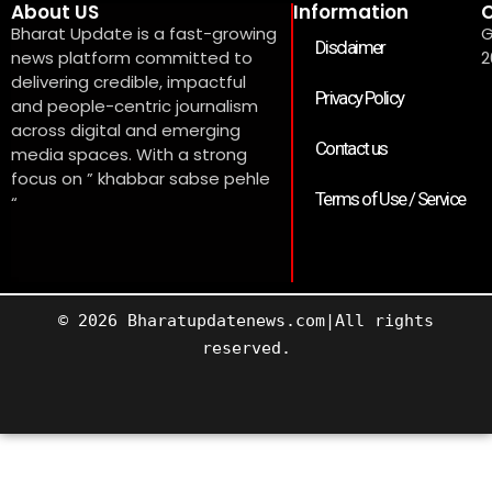
About US
Information
C
Bharat Update is a fast-growing
G
Disclaimer
news platform committed to
2
delivering credible, impactful
Privacy Policy
and people-centric journalism
across digital and emerging
Contact us
media spaces. With a strong
focus on ” khabbar sabse pehle
Terms of Use / Service
“
© 2026 Bharatupdatenews.com|All rights
reserved.