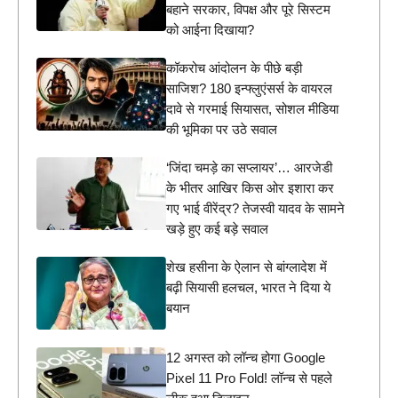
बहाने सरकार, विपक्ष और पूरे सिस्टम
को आईना दिखाया?
कॉकरोच आंदोलन के पीछे बड़ी
साजिश? 180 इन्फ्लुएंसर्स के वायरल
दावे से गरमाई सियासत, सोशल मीडिया
की भूमिका पर उठे सवाल
‘जिंदा चमड़े का सप्लायर’… आरजेडी
के भीतर आखिर किस ओर इशारा कर
गए भाई वीरेंद्र? तेजस्वी यादव के सामने
खड़े हुए कई बड़े सवाल
शेख हसीना के ऐलान से बांग्लादेश में
बढ़ी सियासी हलचल, भारत ने दिया ये
बयान
12 अगस्त को लॉन्च होगा Google
Pixel 11 Pro Fold! लॉन्च से पहले