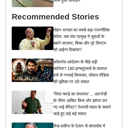
लीक हुआ डिजाइन
Recommended Stories
मोहन भागवत का सबसे बड़ा राजनीतिक
संदेश: क्या संघ प्रमुख ने युवाओं के
बहाने सरकार, विपक्ष और पूरे सिस्टम
को आईना दिखाया?
कॉकरोच आंदोलन के पीछे बड़ी
साजिश? 180 इन्फ्लुएंसर्स के वायरल
दावे से गरमाई सियासत, सोशल मीडिया
की भूमिका पर उठे सवाल
‘जिंदा चमड़े का सप्लायर’… आरजेडी
के भीतर आखिर किस ओर इशारा कर
गए भाई वीरेंद्र? तेजस्वी यादव के सामने
खड़े हुए कई बड़े सवाल
शेख हसीना के ऐलान से बांग्लादेश में